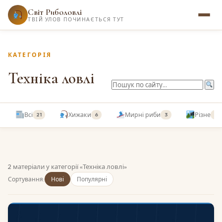
Світ Риболовлі
ТВІЙ УЛОВ ПОЧИНАЄТЬСЯ ТУТ
КАТЕГОРІЯ
Техніка ловлі
Всі
Хижаки
Мирні риби
Різне
21
6
3
2
2 матеріали у категорії «Техніка ловлі»
Сортування:
Нові
Популярні