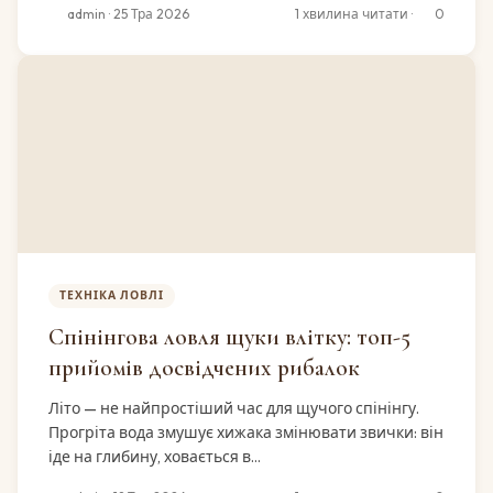
admin · 25 Тра 2026
1 хвилина читати ·
0
ТЕХНІКА ЛОВЛІ
Спінінгова ловля щуки влітку: топ-5
прийомів досвідчених рибалок
Літо — не найпростіший час для щучого спінінгу.
Прогріта вода змушує хижака змінювати звички: він
іде на глибину, ховається в…